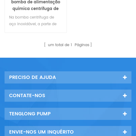
bomba de alimentação
química centrífuga de
aço inoxidável
Na bomba centrífuga de
aço inoxidável, a parte de
descarga é toda em aço
inoxidável, transportando
ácido orgânico, compostos
um total de
1
Páginas
orgânicos, ácido e alcalino,
com boa resistência à
corrosão, utilizando um
novo tipo de dispositivo de
PRECISO DE AJUDA
vedação mecânica,
amplamente utilizado.
CONTATE-NOS
TENGLONG PUMP
ENVIE-NOS UM INQUÉRITO