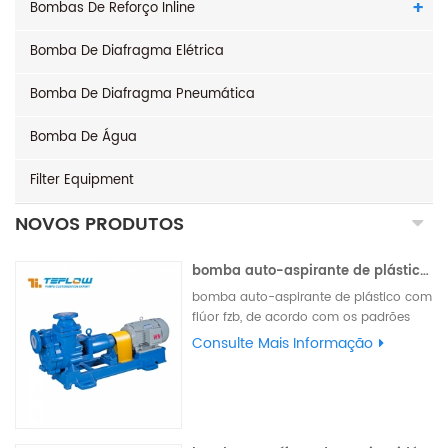
Bombas De Reforço Inline
Bomba De Diafragma Elétrica
Bomba De Diafragma Pneumática
Bomba De Água
Filter Equipment
NOVOS PRODUTOS
bomba auto-aspirante de plástico com flúor fzb
bomba auto-aspirante de plástico com
flúor fzb, de acordo com os padrões
internacionais, as peças de descarga
Consulte Mais Informação
são de plástico com flúor, as peças de
suporte são feitas de materiais
metálicos, podem ser equipadas com
vedação de extremidade única externa
da máquina, vedação de máquina de