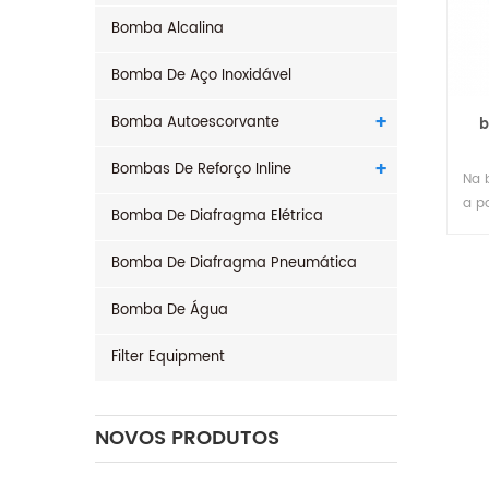
Bomba Alcalina
Bomba De Aço Inoxidável
Bomba Autoescorvante
b
Bombas De Reforço Inline
Na 
a p
Bomba De Diafragma Elétrica
ino
com
Bomba De Diafragma Pneumática
com
uti
Bomba De Água
ved
util
Filter Equipment
NOVOS PRODUTOS