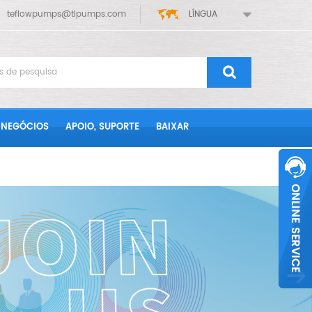
teflowpumps@tlpumps.com
LÍNGUA
 NEGÓCIOS
APOIO, SUPORTE
BAIXAR