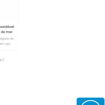
noxidável
 do mar
algada de
 em aço
o
 aço de
bomba de
s
o
ções de
olventes