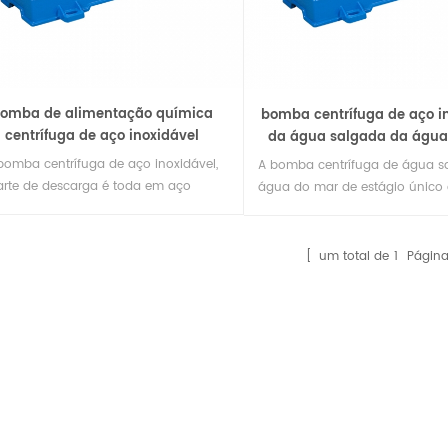
omba de alimentação química
bomba centrífuga de aço i
centrífuga de aço inoxidável
da água salgada da água
da única fase
bomba centrífuga de aço inoxidável,
A bomba centrífuga de água s
arte de descarga é toda em aço
água do mar de estágio único
xidável, transportando ácido orgânico,
inoxidável pode ser feita de aç
postos orgânicos, ácido e alcalino,
inoxidável 304.316.316l e super
 boa resistência à corrosão,
fase dupla. é uma excelente 
um total de
1
Página
lizando um novo tipo de dispositivo de
transferência e descarga para 
ação mecânica, amplamente
transporte de várias concentra
izado.
água do mar, água salgada e s
orgânicos.