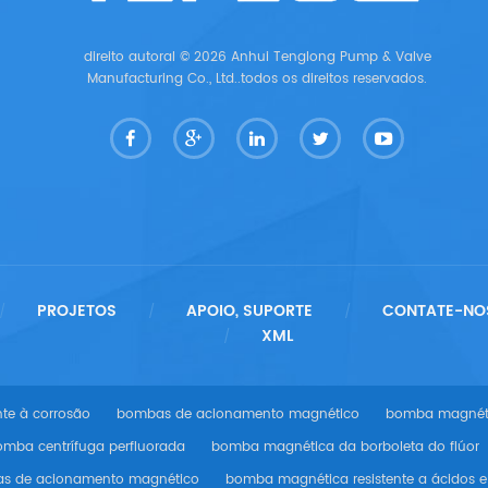
direito autoral © 2026 Anhui Tenglong Pump & Valve
Manufacturing Co., Ltd..todos os direitos reservados.
PROJETOS
APOIO, SUPORTE
CONTATE-NO
/
/
/
XML
/
te à corrosão
bombas de acionamento magnético
bomba magnétic
omba centrífuga perfluorada
bomba magnética da borboleta do flúor
s de acionamento magnético
bomba magnética resistente a ácidos e 