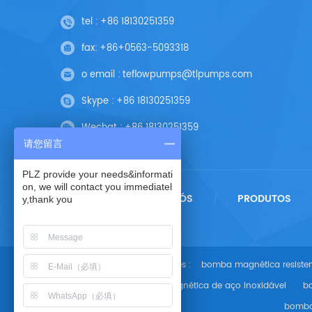
tel :
+86 18130251359
fax:
+86+0563-5093318
o email :
teflowpumps@tlpumps.com
Skype :
+86 18130251359
Wechat :
+86 18130251359
请您留言
PLZ provide your needs&informati
on, we will contact you immediatel
CASA
SOBRE NÓS
PRODUTOS
/
/
y,thank you
Tags Quentes :
bomba magnética resisten
bomba magnética de aço inoxidável
b
bomba