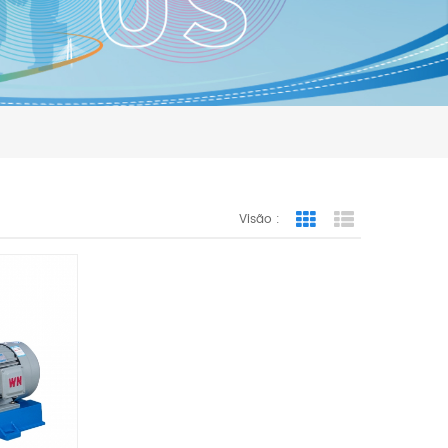
Visão :
Grid View
List View