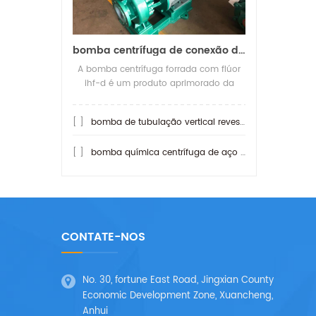
bomba centrífuga de conexão direta revestida a teflon ihf-d
A bomba centrífuga forrada com flúor
ihf-d é um produto aprimorado da
bomba centrífuga forrada com flúor ihf.
O que é mais resistente a ácidos do que
[ ]
bomba de tubulação vertical revestida a teflon de gdf
[ ]
bomba química centrífuga de aço inoxidável de ih
CONTATE-NOS
No. 30, fortune East Road, Jingxian County
Economic Development Zone, Xuancheng,
Anhui