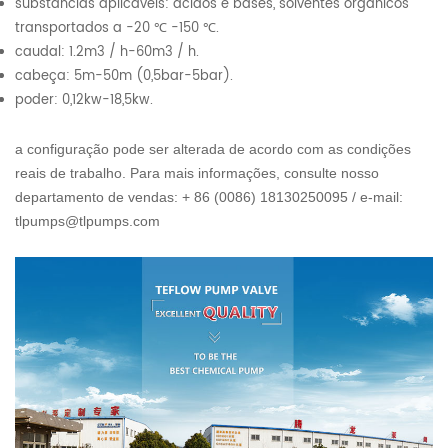
substâncias aplicáveis: ácidos e bases, solventes orgânicos
transportados a -20 ℃ -150 ℃.
caudal: 1.2m3 / h-60m3 / h.
cabeça: 5m-50m (0,5bar-5bar).
poder: 0,12kw-18,5kw.
a configuração pode ser alterada de acordo com as condições
reais de trabalho. Para mais informações, consulte nosso
departamento de vendas: + 86 (0086) 18130250095 / e-mail:
tlpumps@tlpumps.com