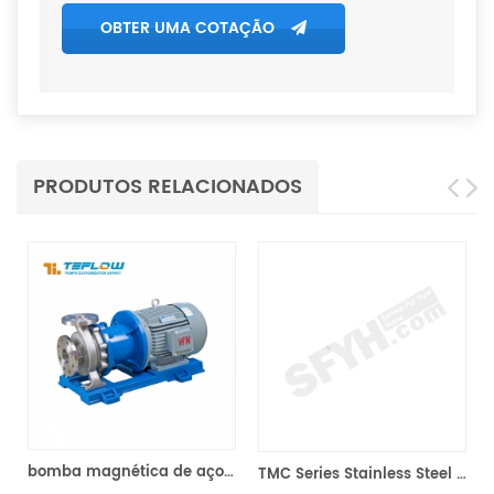
OBTER UMA COTAÇÃO
PRODUTOS RELACIONADOS
xidável cqb-p
bomba de acionamento mag alinhada a teflon tmf
TMC Series Stainless Steel Magnetic Pump