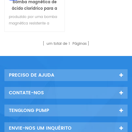
bomba magnética de
ácido clorídrico para a
indústria química
produzido por uma bomba
magnética resistente a
ácidos de dezglong, usada
especialmente para a
transferência de bombas de
um total de
1
Páginas
líquidos corrosivos
industriais, feitas de material
plástico de revestimento
(ptfe, fep, pvdf, pfa), pode
PRECISO DE AJUDA
suportar qualquer líquido
corrosivo entre 0 ℃ e 150 ℃,
incluindo ácido sulfúrico
CONTATE-NOS
ácido nítrico, ácido
clorídrico, ácido acé8
TENGLONG PUMP
ENVIE-NOS UM INQUÉRITO