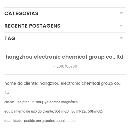
CATEGORIAS
RECENTE POSTAGENS
TAG
hangzhou electronic chemical group co., ltd.
2018/05/08
nome do cliente: hangzhou electronic chemical group co.,
ltd.
cliente usa produto: tmf-j lye bomba magnética
equipamento de uso do cliente: 65tmf-20j, 80tmf-32j, 50tmf-32j
quantidade: pedido em grandes quantidades