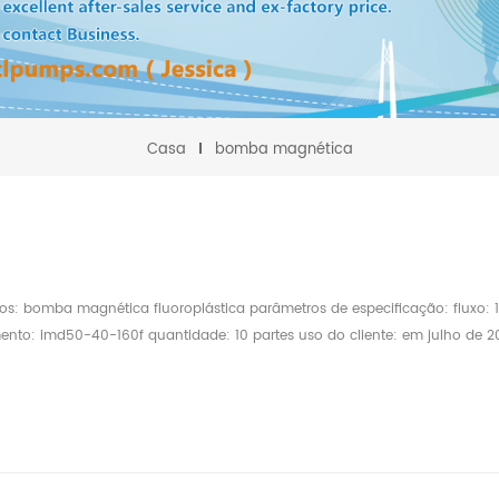
Casa
bomba magnética
utos: bomba magnética fluoroplástica parâmetros de especificação: fluxo: 
nto: imd50-40-160f quantidade: 10 partes uso do cliente: em julho de 20
a qiangfeng xinte, wuhan. Após uma comunicação detalhada, nós apre