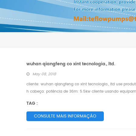
wuhan qiangfeng co xint tecnologia., ltd.
May 08, 2018
cliente: wuhan qiangfeng co xint tecnologia., ltd use prod
h cabeça: potência de 36m: 5.5kw cliente usando equipame
seção de vendas recebeu um telefonema de wu manager d
TAG :
sob...
CONSULTE MAIS INFORMAÇÃO