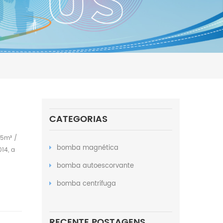
CATEGORIAS
15m³ /
bomba magnética
14, a
ndemos
bomba autoescorvante
bomba centrífuga
RECENTE POSTAGENS