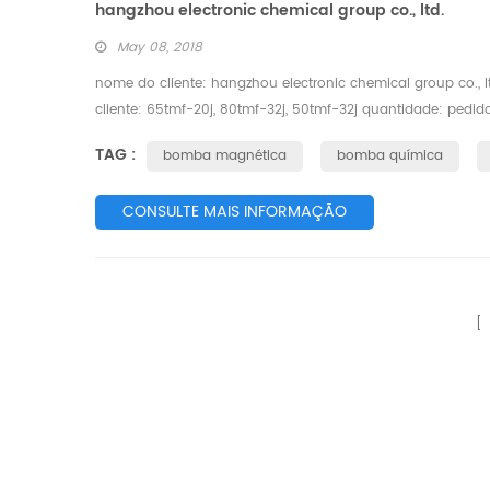
hangzhou electronic chemical group co., ltd.
May 08, 2018
nome do cliente: hangzhou electronic chemical group co., 
cliente: 65tmf-20j, 80tmf-32j, 50tmf-32j quantidade: pedid
em 1936, é o primeiro a participar na indústria química de 
TAG :
bomba magnética
bomba química
CONSULTE MAIS INFORMAÇÃO