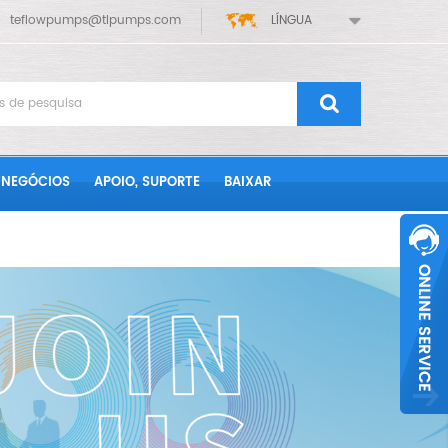
teflowpumps@tlpumps.com
LÍNGUA
 NEGÓCIOS
APOIO, SUPORTE
BAIXAR