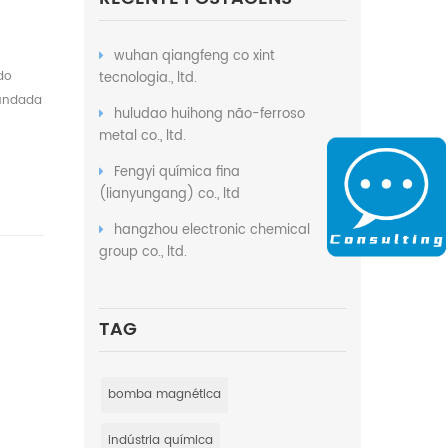
wuhan qiangfeng co xint
do
tecnologia., ltd.
fundada
huludao huihong não-ferroso
.
metal co., ltd.
Fengyi química fina
(lianyungang) co., ltd
hangzhou electronic chemical
group co., ltd.
TAG
bomba magnética
indústria química