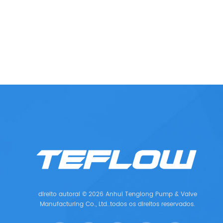
direito autoral © 2026 Anhui Tenglong Pump & Valve
Manufacturing Co., Ltd..todos os direitos reservados.