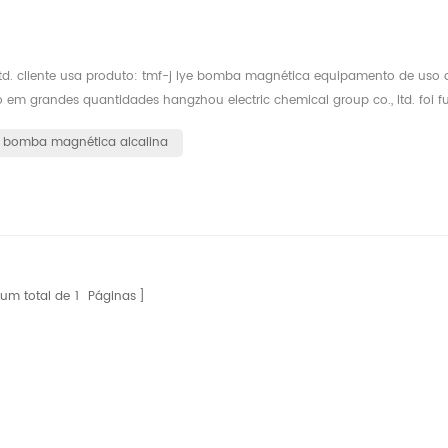
ltd. cliente usa produto: tmf-j lye bomba magnética equipamento de uso 
o em grandes quantidades hangzhou electric chemical group co., ltd. foi 
cloro e álcalis uma das empresas. Na fase inicial de cooperação, Hangzho..
bomba magnética alcalina
um total de
1
Páginas