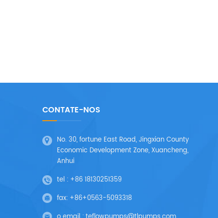
CONTATE-NOS
No. 30, fortune East Road, Jingxian County
Economic Development Zone, Xuancheng,
Anhui
tel :
+86 18130251359
fax:
+86+0563-5093318
o email :
teflowpumps@tlpumps.com